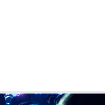
Structures provisoires et démontables
Retour sur la formation pré
: La règlementation évolue
des risques à Bordeaux le
dernier
20/12/2023
|
0 commentaire
19/04/2017