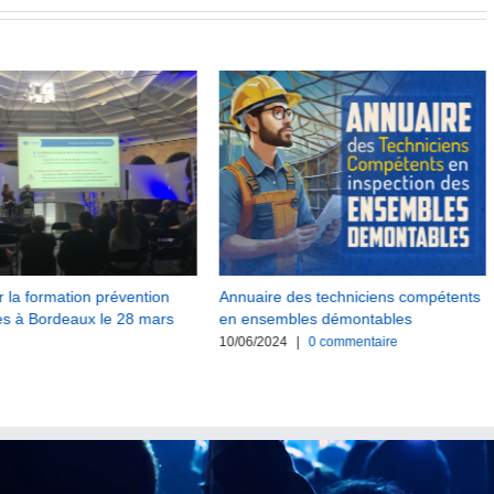
r la formation prévention
Annuaire des techniciens compétents
es à Bordeaux le 28 mars
en ensembles démontables
10/06/2024
|
0 commentaire