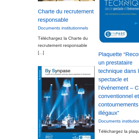
l’événement – Cadre
Documents institu
Charte du recrutement
conventionnel et
contournements
responsable
illégaux”
Documents institutionnels
Documents institutionnels
Téléchargez la Charte du
recrutement responsable
[...]
Plaquette “Reco
un prestataire
technique dans 
spectacle et
l’événement – 
conventionnel et
de By Synpase
contournements
ts institutionnels
illégaux”
Documents institutio
Téléchargez la plaque