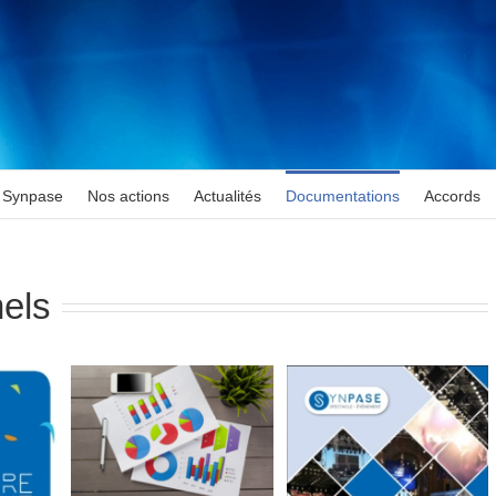
Synpase
Nos actions
Actualités
Documentations
Accords
nels
ranche
s 2020
es
es
Service
 et de
Plaquette de
nt