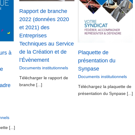
présentation du
tionnels
Synpase
Rapport de branche
Documents institutionnels
2022 (données 2020
et 2021) des
Entreprises
Techniques au Service
de la Création et de
Plaquette de
urs à
l’Évènement
présentation du
Documents institutionnels
Synpase
le
Documents institutionnels
Télécharger le rapport de
branche [...]
Cadre
Téléchargez la plaquette de
présentation du Synpase [...]
nnels
tte [...]