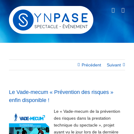
Passer
au
contenu
Précédent
Suivant
Le Vade-mecum « Prévention des risques »
enfin disponible !
Le « Vade-mecum de la prévention
des risques dans la prestation
technique du spectacle », projet
ayant vu le jour lors de la dernière