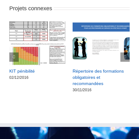
Projets connexes
KIT pénibilité
Répertoire des formations
G
obligatoires et
r
02/12/2016
recommandées
3
30/11/2016