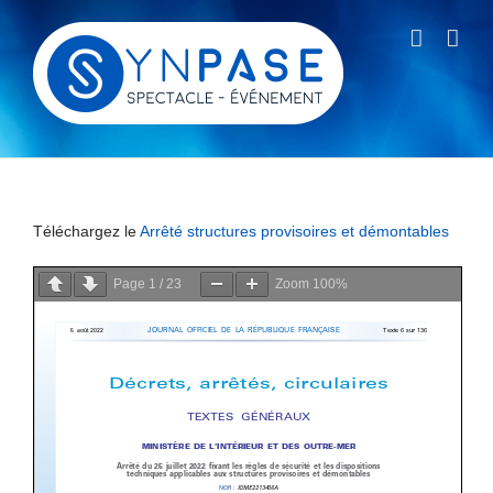
Passer
au
contenu
Téléchargez le
Arrêté structures provisoires et démontables
Page
1
/
23
Zoom
100%