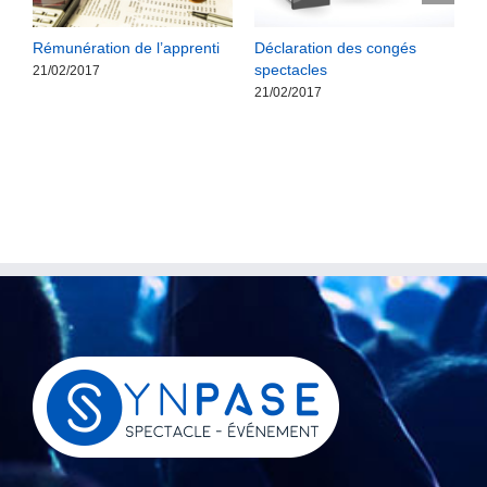
Rémunération de l’apprenti
Déclaration des congés
B
spectacles
d
21/02/2017
21/02/2017
2