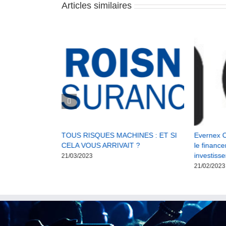
Articles similaires
 formations en
TOUS RISQUES MACHINES : ET SI
Evernex C
 Ressources
CELA VOUS ARRIVAIT ?
le financ
fessionnels de
investiss
21/03/2023
ctacle vivant
21/02/2023