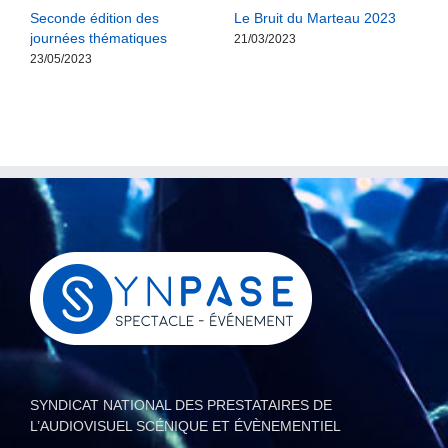
Seconde édition des
Le Bruit du Marteau 2023
i
journées thématiques
21/03/2023
0
23/05/2023
SYNDICAT NATIONAL DES PRESTATAIRES DE
L’AUDIOVISUEL SCÉNIQUE ET ÉVÈNEMENTIEL