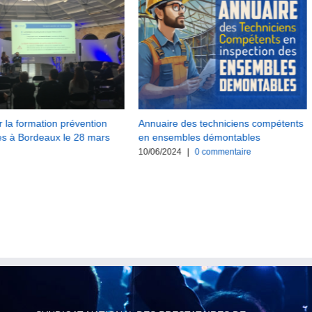
r la formation prévention
Annuaire des techniciens compétents
es à Bordeaux le 28 mars
en ensembles démontables
10/06/2024
|
0 commentaire