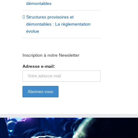
démontables
Structures provisoires et
démontables : La règlementation
évolue
Structures provisoires et démontables
Retour sur la formation pré
Inscription à notre Newsletter
: La règlementation évolue
des risques à Bordeaux le
Adresse e-mail:
dernier
20/12/2023
|
0 commentaire
19/04/2017