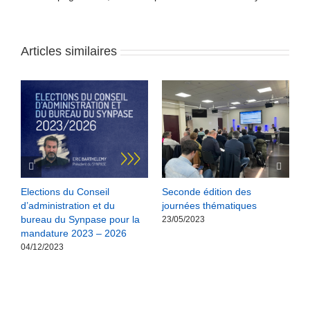
Articles similaires
S
Elections du Conseil
Seconde édition des
N
d’administration et du
journées thématiques
a
bureau du Synpase pour la
m
23/05/2023
mandature 2023 – 2026
r
04/12/2023
2