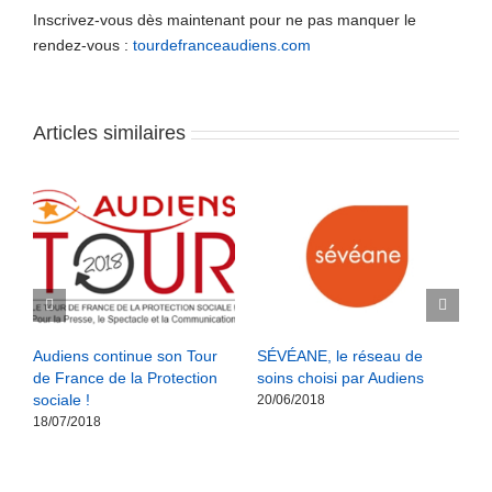
Inscrivez-vous dès maintenant pour ne pas manquer le
rendez-vous :
tourdefranceaudiens.com
Articles similaires
Audiens continue son Tour
SÉVÉANE, le réseau de
R
de France de la Protection
soins choisi par Audiens
W
sociale !
P
20/06/2018
e
18/07/2018
d
0