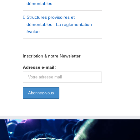
démontables
Structures provisoires et
Rapprochement des branches :
Retrouvez l’ensemble des 
démontables : La règlementation
signature avec l’ASPEC PRO
et présentations PDF sur la
évolue
CC des entreprises de la cr
19/12/2018
de l’événement (n°3252)
01/04/2025
Inscription à notre Newsletter
Adresse e-mail: