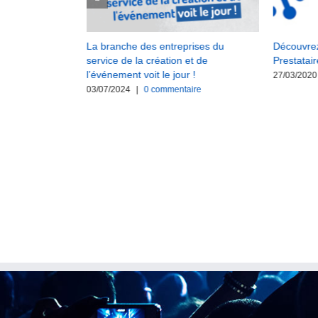
 des Webinaires
La branche des entreprises du
Découvrez
sur la nouvelle
service de la création et de
Prestatair
la création et
l’événement voit le jour !
27/03/2020
52)
03/07/2024
|
0 commentaire