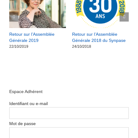
s
Retour sur l’Assemblée
Retour sur l’Assemblée
M
Générale 2019
Générale 2018 du Synpase
R
22/10/2019
24/10/2018
2
Espace Adhérent
Identifiant ou e-mail
Mot de passe