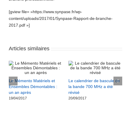
[gview file= »https://www.synpase.fr/wp-
content/uploads/2017/01/Synpase-Rapport-de-branche-
2017.pdf »]
Articles similaires
Le Mémento Matériels et
Le calendrier de bascule de
Ensembles Démontables :
la bande 700 MHz a été
un an après
révisé
19/04/2017
20/09/2017
D
f
v
o