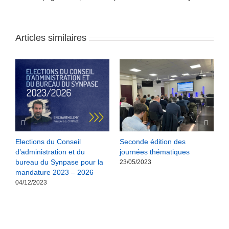
Articles similaires
S
Elections du Conseil
Seconde édition des
N
d’administration et du
journées thématiques
a
bureau du Synpase pour la
m
23/05/2023
mandature 2023 – 2026
r
04/12/2023
2