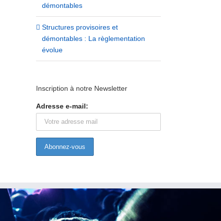
démontables
Structures provisoires et
démontables : La règlementation
évolue
Nouveaux services aux adhérents :
La branche des entreprise
Inscription à notre Newsletter
AMAT, matériauthèque éco-
service de la création et de
responsable de l’évènement
l’événement voit le jour !
Adresse e-mail:
25/11/2019
03/07/2024
|
0 commentaire