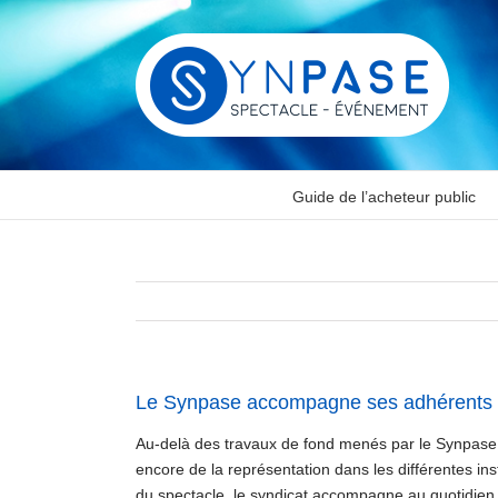
Passer
au
contenu
Guide de l’acheteur public
Le Synpase accompagne ses adhérents : 
Au-delà des travaux de fond menés par le Synpase, q
encore de la représentation dans les différentes ins
du spectacle, le syndicat accompagne au quotidien le