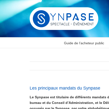
Passer
au
contenu
Guide de l’acheteur public
Les principaux mandats du Synpase
Le Synpase est titulaire de différents mandats 
bureau et du Conseil d’Administration, et le Dél
occupés par le Synpase, par ordre alphabétique