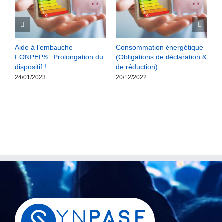
l
Aide à l’embauche
Consommation énergétique
L
FONPEPS : Prolongation du
(Obligations de déclaration &
m
dispositif !
de réduction)
2
24/01/2023
20/12/2022