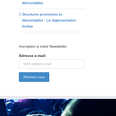
démontables
Structures provisoires et
démontables : La règlementation
évolue
Inscription à notre Newsletter
Nouveaux services aux adhérents :
La branche des entreprise
Adresse e-mail:
AMAT, matériauthèque éco-
service de la création et de
responsable de l’évènement
l’événement voit le jour !
25/11/2019
03/07/2024
|
0 commentaire