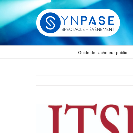
Passer
au
contenu
Guide de l’acheteur public
Voir
l'image
agrandie