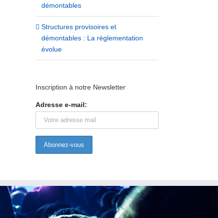
démontables
Structures provisoires et
démontables : La règlementation
évolue
ALERTE ROUGE ! – Europe 1
RETOUR SUR LES SALON
Inscription à notre Newsletter
NOVEMBRE
17/09/2020
19/12/2023
|
0 commentaire
Adresse e-mail: