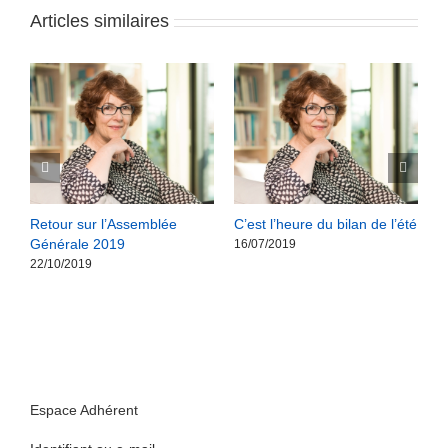
Articles similaires
s
Retour sur l’Assemblée
C’est l’heure du bilan de l’été
R
Générale 2019
G
16/07/2019
22/10/2019
2
Espace Adhérent