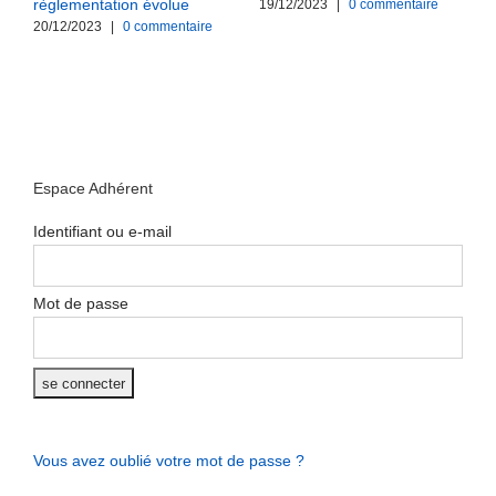
règlementation évolue
b
19/12/2023
|
0 commentaire
m
20/12/2023
|
0 commentaire
0
Espace Adhérent
Identifiant ou e-mail
Mot de passe
Vous avez oublié votre mot de passe ?