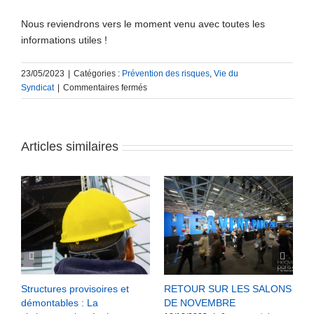
Nous reviendrons vers le moment venu avec toutes les
informations utiles !
23/05/2023
|
Catégories :
Prévention des risques
,
Vie du
sur
Syndicat
|
Commentaires fermés
L’assurance
maladie
renouvelle
son
Articles similaires
financement
des
mesures
de
prévention
pour
les
entreprises
du
secteur
Structures provisoires et
RETOUR SUR LES SALONS
E
démontables : La
DE NOVEMBRE
d