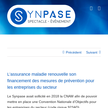
Passer
au
contenu
Précédent
Suivant
L’assurance maladie renouvelle son
financement des mesures de prévention pour
les entreprises du secteur
Le Synpase avait sollicité en 2018 la CNAM afin de pouvoir
mettre en place une Convention Nationale d’Objectifs pour
les entreprises du secteur (code risque 923AD).