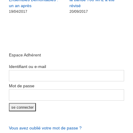
un an après
révisé
19/04/2017
20/09/2017
D
f
v
o
1
Espace Adhérent
Identifiant ou e-mail
Mot de passe
Vous avez oublié votre mot de passe ?