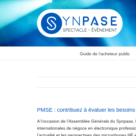
Passer
au
contenu
Guide de l’acheteur public
PMSE : contribuez à évaluer les besoins 
A l’occasion de l’Assemblée Générale du Synpase, 
internationales de négoce en électronique professio
l’actualité et les perspectives des microphones HF 