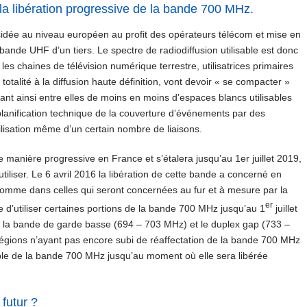
la libération progressive de la bande 700 MHz.
cidée au niveau européen au profit des opérateurs télécom et mise en
bande UHF d’un tiers. Le spectre de radiodiffusion utilisable est donc
les chaines de télévision numérique terrestre, utilisatrices primaires
talité à la diffusion haute définition, vont devoir « se compacter »
nt ainsi entre elles de moins en moins d’espaces blancs utilisables
planification technique de la couverture d’événements par des
utilisation même d’un certain nombre de liaisons.
e manière progressive en France et s’étalera jusqu’au 1er juillet 2019,
tiliser. Le 6 avril 2016 la libération de cette bande a concerné en
, comme dans celles qui seront concernées au fur et à mesure par la
er
e d’utiliser certaines portions de la bande 700 MHz jusqu’au 1
juillet
ser la bande de garde basse (694 – 703 MHz) et le duplex gap (733 –
régions n’ayant pas encore subi de réaffectation de la bande 700 MHz
emble de la bande 700 MHz jusqu’au moment où elle sera libérée
futur ?