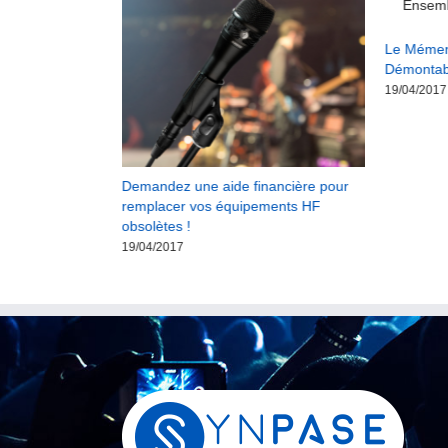
ule de la bande
Le Mément
Démontabl
19/04/2017
Demandez une aide financière pour
remplacer vos équipements HF
obsolètes !
19/04/2017