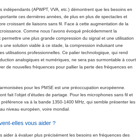
s indépendants (APWPT, VVA, etc.) démontrent que les besoins en
rtante ces dernières années, de plus en plus de spectacles et
e croissant de liaisons sans fil. Face à cette augmentation de la
 décroissance. Comme nous l’avons évoqué précédemment la
permettre une plus grande compression du signal et une utilisation
s une solution viable à ce stade, la compression induisant une
s utilisations professionnelles. Ce palier technologique, qui rend
production analogiques et numériques, ne sera pas surmontable à court
ver de nouvelles fréquences pour pallier la perte des fréquences en
 harmonisées pour les PMSE est une préoccupation européenne.
nt fait l’objet d’études de partage. Pour les microphones sans fil et
tre préférence va à la bande 1350-1400 MHz, qui semble présenter les
 au niveau européen, voire mondial.
ent-elles vous aider ?
aider à évaluer plus précisément les besoins en fréquences des