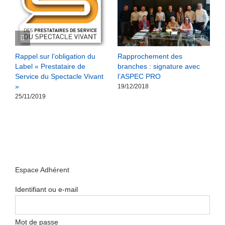
Rappel sur l’obligation du
Rapprochement des
A
Label « Prestataire de
branches : signature avec
D
Service du Spectacle Vivant
l’ASPEC PRO
j
»
l
19/12/2018
25/11/2019
2
Espace Adhérent
Identifiant ou e-mail
Mot de passe