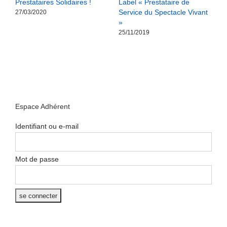
Prestataires Solidaires !
Label « Prestataire de
D
Service du Spectacle Vivant
j
27/03/2020
»
l
25/11/2019
2
Espace Adhérent
Identifiant ou e-mail
Mot de passe