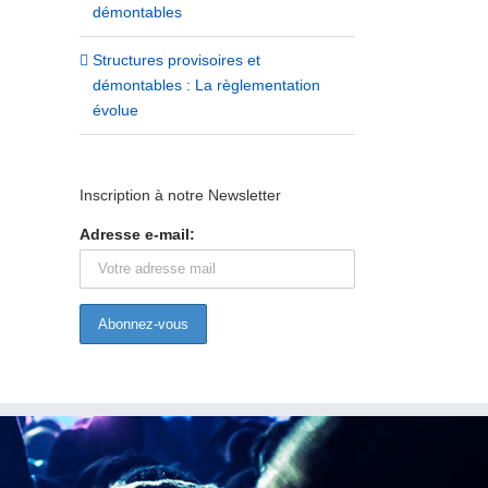
démontables
19/04/2017
Structures provisoires et
démontables : La règlementation
évolue
Demandez une aide financière pour
remplacer vos équipements HF
obsolètes !
19/04/2017
Inscription à notre Newsletter
Adresse e-mail: