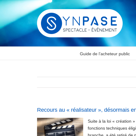
Passer
au
contenu
Guide de l’acheteur public
Recours au « réalisateur », désormais 
Suite à la loi « création
fonctions techniques éli
branche, a été retiré de n