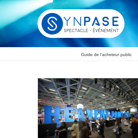
Passer
au
contenu
Guide de l’acheteur public
E NOVEMBRE
 du Syndicat