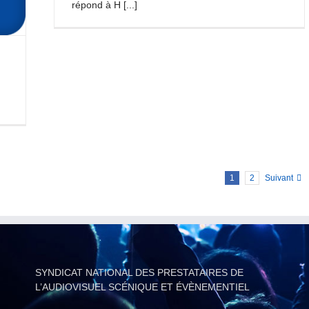
répond à H [...]
,
1
2
Suivant
SYNDICAT NATIONAL DES PRESTATAIRES DE
L’AUDIOVISUEL SCÉNIQUE ET ÉVÈNEMENTIEL