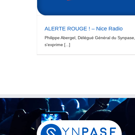
ALERTE ROUGE ! – Nice Radio
Philippe Abergel, Délégué Général du Synpase
s'exprime [...]