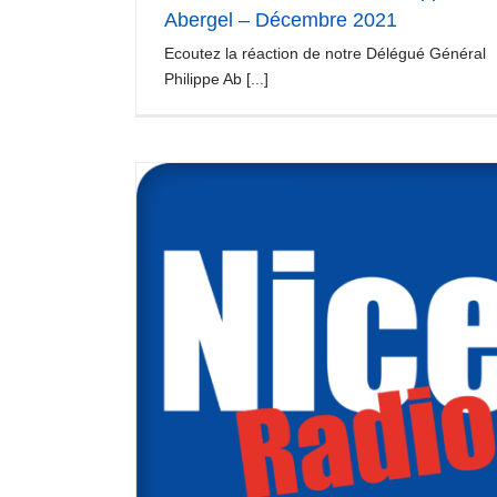
Abergel – Décembre 2021
Ecoutez la réaction de notre Délégué Général
Philippe Ab [...]
interview France Inter
Evènements professionnels
 Radio
els