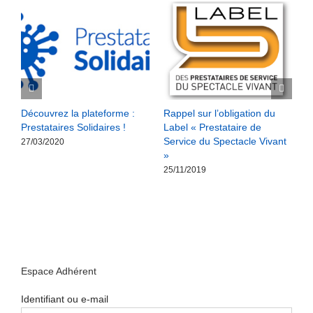
Découvrez la plateforme :
Rappel sur l’obligation du
R
Prestataires Solidaires !
Label « Prestataire de
b
Service du Spectacle Vivant
l
27/03/2020
»
1
25/11/2019
Espace Adhérent
Identifiant ou e-mail