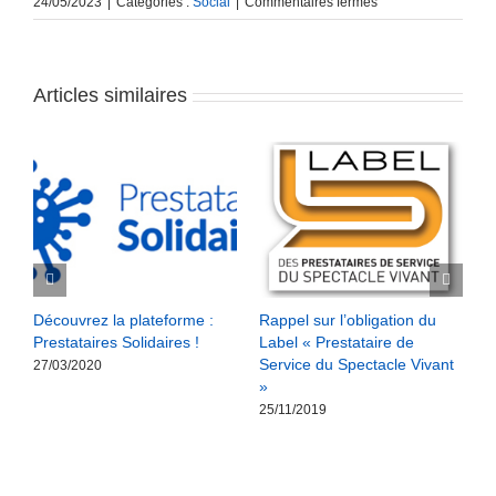
sur
24/05/2023
|
Catégories :
Social
|
Commentaires fermés
FONPEPS
:
La
nouvelle
Articles similaires
plateforme
enfin
disponible
Découvrez la plateforme :
Rappel sur l’obligation du
R
Prestataires Solidaires !
Label « Prestataire de
b
Service du Spectacle Vivant
l
27/03/2020
»
1
25/11/2019